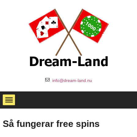
info@dream-land.nu
Så fungerar free spins