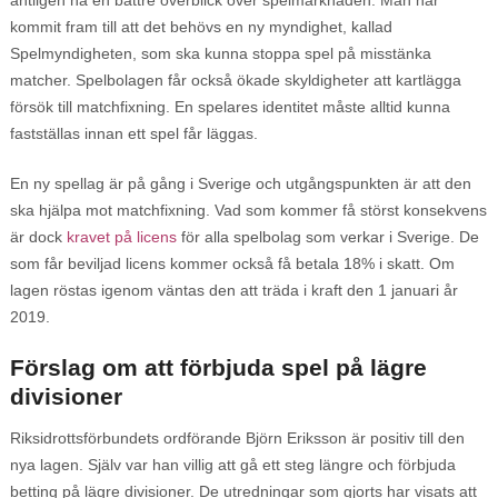
äntligen ha en bättre överblick över spelmarknaden. Man har
kommit fram till att det behövs en ny myndighet, kallad
Spelmyndigheten, som ska kunna stoppa spel på misstänka
matcher. Spelbolagen får också ökade skyldigheter att kartlägga
försök till matchfixning. En spelares identitet måste alltid kunna
fastställas innan ett spel får läggas.
En ny spellag är på gång i Sverige och utgångspunkten är att den
ska hjälpa mot matchfixning. Vad som kommer få störst konsekvens
är dock
kravet på licens
för alla spelbolag som verkar i Sverige. De
som får beviljad licens kommer också få betala 18% i skatt. Om
lagen röstas igenom väntas den att träda i kraft den 1 januari år
2019.
Förslag om att förbjuda spel på lägre
divisioner
Riksidrottsförbundets ordförande Björn Eriksson är positiv till den
nya lagen. Själv var han villig att gå ett steg längre och förbjuda
betting på lägre divisioner. De utredningar som gjorts har visats att