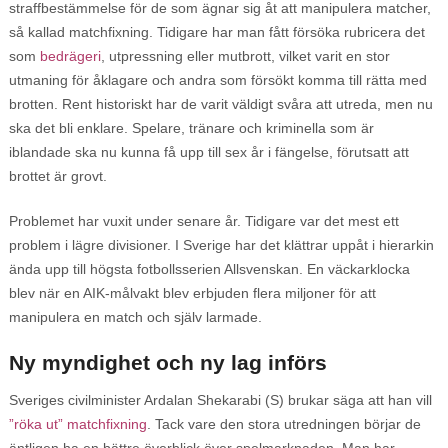
straffbestämmelse för de som ägnar sig åt att manipulera matcher,
så kallad matchfixning. Tidigare har man fått försöka rubricera det
som
bedrägeri
, utpressning eller mutbrott, vilket varit en stor
utmaning för åklagare och andra som försökt komma till rätta med
brotten. Rent historiskt har de varit väldigt svåra att utreda, men nu
ska det bli enklare. Spelare, tränare och kriminella som är
iblandade ska nu kunna få upp till sex år i fängelse, förutsatt att
brottet är grovt.
Problemet har vuxit under senare år. Tidigare var det mest ett
problem i lägre divisioner. I Sverige har det klättrar uppåt i hierarkin
ända upp till högsta fotbollsserien Allsvenskan. En väckarklocka
blev när en AIK-målvakt blev erbjuden flera miljoner för att
manipulera en match och själv larmade.
Ny myndighet och ny lag införs
Sveriges civilminister Ardalan Shekarabi (S) brukar säga att han vill
”röka ut” matchfixning
. Tack vare den stora utredningen börjar de