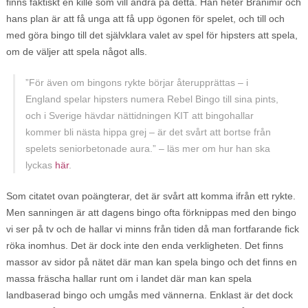
finns faktiskt en kille som vill ändra på detta. Han heter Branimir och
hans plan är att få unga att få upp ögonen för spelet, och till och
med göra bingo till det självklara valet av spel för hipsters att spela,
om de väljer att spela något alls.
”För även om bingons rykte börjar återupprättas – i
England spelar hipsters numera Rebel Bingo till sina pints,
och i Sverige hävdar nättidningen KIT att bingohallar
kommer bli nästa hippa grej – är det svårt att bortse från
spelets seniorbetonade aura.” – läs mer om hur han ska
lyckas
här
.
Som citatet ovan poängterar, det är svårt att komma ifrån ett rykte.
Men sanningen är att dagens bingo ofta förknippas med den bingo
vi ser på tv och de hallar vi minns från tiden då man fortfarande fick
röka inomhus. Det är dock inte den enda verkligheten. Det finns
massor av sidor på nätet där man kan spela bingo och det finns en
massa fräscha hallar runt om i landet där man kan spela
landbaserad bingo och umgås med vännerna. Enklast är det dock